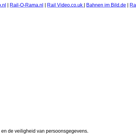
.nl
|
Rail-O-Rama.nl
|
Rail Video.co.uk
|
Bahnen im Bild.de
|
Ra
 en de veiligheid van persoonsgegevens.