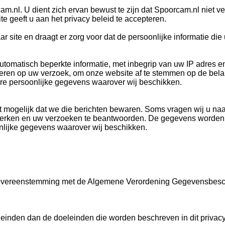
am.nl. U dient zich ervan bewust te zijn dat Spoorcam.nl niet v
 geeft u aan het privacy beleid te accepteren.
r site en draagt er zorg voor dat de persoonlijke informatie die
matisch beperkte informatie, met inbegrip van uw IP adres en
leveren op uw verzoek, om onze website af te stemmen op de b
re persoonlijke gegevens waarover wij beschikken.
et mogelijk dat we die berichten bewaren. Soms vragen wij u na
 verwerken en uw verzoeken te beantwoorden. De gegevens worde
nlijke gegevens waarover wij beschikken.
n overeenstemming met de Algemene Verordening Gegevensbesch
einden dan de doeleinden die worden beschreven in dit privac